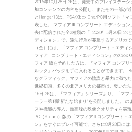
2016年10月28日 2Kは、発売中のプレイステーショ
加コンテンツの内容を公開し、またその一部が近日無
とHangar13は、PS4/Xbox One/PC用ソ
表した。 マフィア III コンプリート エディ
去に配信された全3種類の「 2020年5月20日 2
ディション」で、違法行為が蔓延するアメリカで3つ
（金）には、『マフィア コンプリート・エディ
フィアIII コンプリート・エディション』のXbox On
フィア 版を予約した方は、『マフィア コンプリ
ルック」パックを手に入れることができます。 8/10 (
なグラフィック、マフィアの陰謀と暴力に満ちたス
世紀初頭、多くの北アメリカの都市は、乾いた法を
16日 2Kは、『マフィア』シリーズより、『マ
ーラー第1弾“新たな始まり”を公開しました。 
スや機能の導入、最高峰の映像クオリティを実現した『マ
PC（Steam）版の『マフィア II コンプリート
ン』をすぐにプレイ可能で、さらに8月28日には