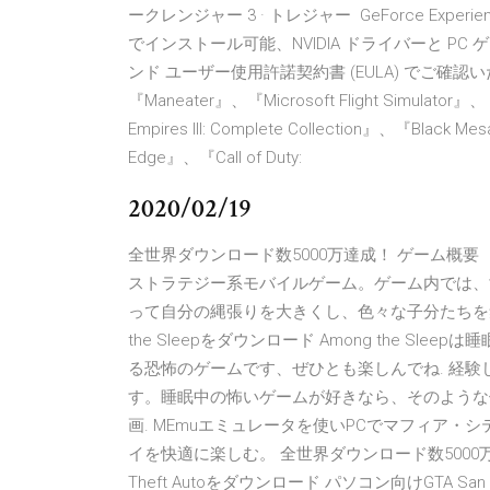
ークレンジャー 3 · トレジャー GeForce Ex
でインストール可能、NVIDIA ドライバーと PC ゲ
ンド ユーザー使用許諾契約書 (EULA) でご確認いただけます。 
『Maneater』、『Microsoft Flight Simulator』、『
Empires III: Complete Collection』、『Black M
Edge』、『Call of Duty:
2020/02/19
全世界ダウンロード数5000万達成！ ゲーム概
ストラテジー系モバイルゲーム。ゲーム内では、
って自分の縄張りを大きくし、色々な子分たちを集めてい
the Sleepをダウンロード Among the 
る恐怖のゲームです、ぜひとも楽しんでね. 経
す。睡眠中の怖いゲームが好きなら、そのような体
画. MEmuエミュレータを使いPCでマフィア・
イを快適に楽しむ。 全世界ダウンロード数5000万達成！ . 8/
Theft Autoをダウンロード パソコン向けGTA San An