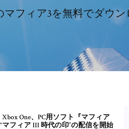
用のマフィア3を無料でダウン
box One、PC用ソフト『マフィア
 “マフィア III 時代の印”の配信を開始