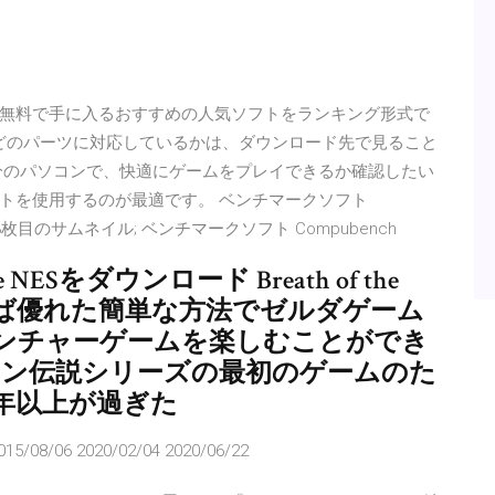
無料で手に入るおすすめの人気ソフトをランキング形式で
がどのパーツに対応しているかは、ダウンロード先で見ること
分のパソコンで、快適にゲームをプレイできるか確認したい
トを使用するのが最適です。 ベンチマークソフト
dition 3枚目のサムネイル; ベンチマークソフト Compubench
 the NESをダウンロード Breath of the
れば優れた簡単な方法でゼルダゲーム
ンチャーゲームを楽しむことができ
コン伝説シリーズの最初のゲームのた
年以上が過ぎた
015/08/06 2020/02/04 2020/06/22