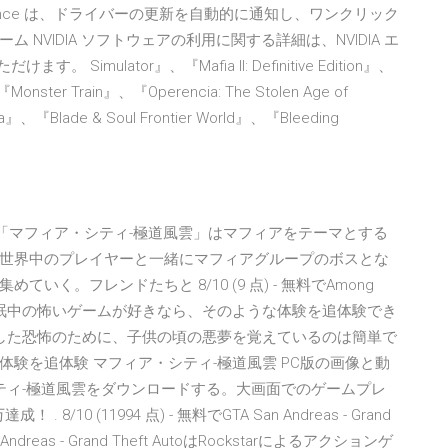
perience は、ドライバーの更新を自動的に通知し、ワンクリック
ーム NVIDIA ソフトウェアの利用に関する詳細は、NVIDIA エ
Simulator』、『Mafia II: Definitive Edition』、
Monster Train』、『Operencia: The Stolen Age of
esa』、『Blade & Soul Frontier World』、『Bleeding
要 「マフィア・シティ-極道風雲」はマフィアをテーマとする
世界中のプレイヤーと一緒にマフィアグループのボスとな
く。フレンドたちと 8/10 (9 点) - 無料でAmong
Sleepは睡眠中の怖いゲームが好きなら、そのような体験を追体験でき
験した恐怖のために、子供の頃の悪夢を覚えているのは簡単で
験を追体験 マフィア・シティ-極道風雲 PC版の画像と動
シティ-極道風雲をダウンロードする。大画面でのゲームプレ
10 (11994 点) - 無料でGTA San Andreas - Grand
dreas - Grand Theft AutoはRockstarによるアクションゲ