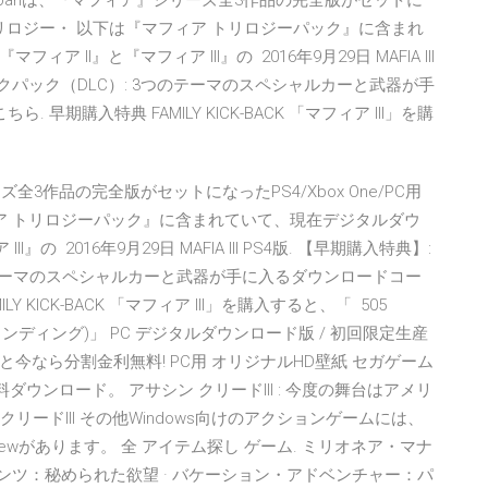
 Japanは、『マフィア』シリーズ全3作品の完全版がセットに
ア トリロジー・ 以下は『マフィア トリロジーパック』に含まれ
I』と『マフィア III』の 2016年9月29日 MAFIA III
ックパック（DLC）: 3つのテーマのスペシャルカーと武器が手
期購入特典 FAMILY KICK-BACK 「マフィア III」を購
ーズ全3作品の完全版がセットになったPS4/Xbox One/PC用
ア トリロジーパック』に含まれていて、現在デジタルダウ
の 2016年9月29日 MAFIA III PS4版. 【早期購入特典】:
のテーマのスペシャルカーと武器が手に入るダウンロードコー
 KICK-BACK 「マフィア III」を購入すると、「 505
ス ストランディング)」 PC デジタルダウンロード版 / 初回限定生産
、 なんと今なら分割金利無料! PC用 オリジナルHD壁紙 セガゲーム
III 無料ダウンロード。 アサシン クリードIII : 今度の舞台はアメリ
リードIII その他Windows向けのアクションゲームには、
nds 2 Previewがあります。 全 アイテム探し ゲーム. ミリオネア・マナ
ンツ：秘められた欲望 · バケーション・アドベンチャー：パ