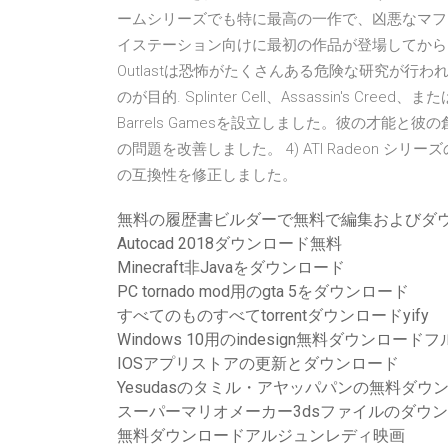
ームシリーズでも特に最高の一作で、凶悪なマフィ
イステーション向けに最初の作品が登場してからグランド 8
Outlastは恐怖がたくさんある危険な研究が
のが目的. Splinter Cell、Assassin's Cree
Barrels Gamesを設立しました。彼の才能と彼の創
の問題を改善しました。 4) ATI Radeon シ
の互換性を修正しました。
無料の履歴書ビルダーで無料で編集およびダ
Autocad 2018ダウンロード無料
Minecraft非Javaをダウンロード
PC tornado mod用のgta 5をダウンロード
すべてのものすべてtorrentダウンロードyify
Windows 10用のindesign無料ダウンロー
IOSアプリストアの更新とダウンロード
Yesudasのタミル・アヤッパパンの無料ダウ
スーパーマリオメーカー3dsファイルのダウ
無料ダウンロードアルジュンレディ映画