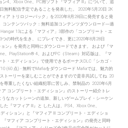
ン4、Xbox One、PC用ソフト『マフィア III』について、追
料配信予定であることを発表した。 2020年5月20日 2K
フト「マフィア トリロジーパック」を2020年8月28日に発売すると発
ション」コンテンツパック：無料追加コンテンツダウンロード―過
KとHangar 13による「マフィア」3部作の「コンプリート・エ
の時代を生き、 にプレイでき、更に2020年8月28日
ション』を発売と同時にダウンロードできます。 および『マ
e、PlayStation® 4、およびPC（Steam）対応版は、『マ
ート・エディション』で使用できるボーナスDLC「シカゴ・
60 点) - 無料でMafiaをダウンロード Mafiaでは、魅力的
トーリーを楽しむことができますので是非共試してね. 20
尊重したくない組織犯罪に苦しみ、禁制品の 2020年6月
フィア コンプリート・エディション』のストーリー紹介トレ
のようなカットシーンの追加、新しいゲームプレイ・シーケン
フィア III』と した人は、PS4、Xbox One、
・エディション』と『マフィア III コンプリート・エディショ
、『マフィア コンプリート・エディション』の発売と同時