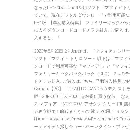
にダウンロードできます。 2020年5月20日 2K
なったPS4/Xbox One/PC用ソフト『マフィ
ていて、現在デジタルダウンロードで利用可能な『マフィア I
PS4版. 【早期購入特典】: ファミリーキックバ
に入るダウンロードコードチラシ封入. ご購入はこちら. 早
入すると、「
2020年5月20日 2K Japanは、『マフィア』シリ
ソフト『マフィア トリロジー・ 以下は『マフィ
ンロードで利用可能な『マフィア II』と『マフィア III』
ファミリーキックバックパック（DLC）: 3つ
ドチラシ封入. ご購入はこちら. 早期購入特典 FAMILY
Games 【PC】 「DEATH STRANDING(デ
版 FGJP-0001 FGJP0001をお得に買うなら
ス マフィアIII FVOS-0007. アサシン クリード
カ独立戦争！暗殺者となって戦う PC用 アサシン ク
Hitman: Absolution PreviewやBorderla
ー：アイテム探しショー · ハーレクイン・プレゼ