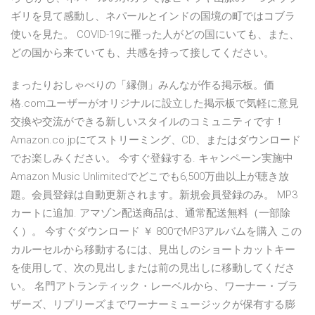
ギリを見て感動し、ネパールとインドの国境の町ではコブラ
使いを見た。 COVID-19に罹った人がどの国にいても、また、
どの国から来ていても、共感を持って接してください。
まったりおしゃべりの「縁側」みんなが作る掲示板。価
格.comユーザーがオリジナルに設立した掲示板で気軽に意見
交換や交流ができる新しいスタイルのコミュニティです！
Amazon.co.jpにてストリーミング、CD、またはダウンロード
でお楽しみください。 今すぐ登録する. キャンペーン実施中
Amazon Music Unlimitedでどこでも6,500万曲以上が聴き放
題。会員登録は自動更新されます。新規会員登録のみ。 MP3
カートに追加. アマゾン配送商品は、通常配送無料（一部除
く）。 今すぐダウンロード ￥ 800でMP3アルバムを購入 この
カルーセルから移動するには、見出しのショートカットキー
を使用して、次の見出しまたは前の見出しに移動してくださ
い。 名門アトランティック・レーベルから、ワーナー・ブラ
ザーズ、リプリーズまでワーナーミュージックが保有する膨