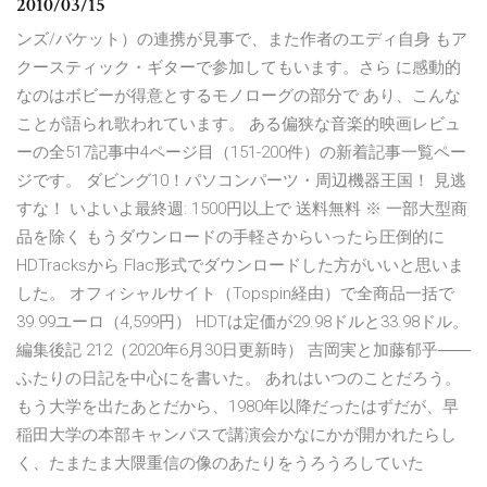
2010/03/15
ンズ/バケット）の連携が見事で、また作者のエディ自身 もア
クースティック・ギターで参加してもいます。さら に感動的
なのはボビーが得意とするモノローグの部分で あり、こんな
ことが語られ歌われています。 ある偏狭な音楽的映画レビュ
ーの全517記事中4ページ目（151-200件）の新着記事一覧ペー
ジです。 ダビング10！パソコンパーツ・周辺機器王国！ 見逃
すな！ いよいよ最終週: 1500円以上で 送料無料 ※ 一部大型商
品を除く もうダウンロードの手軽さからいったら圧倒的に
HDTracksから Flac形式でダウンロードした方がいいと思いま
した。 オフィシャルサイト（Topspin経由）で全商品一括で
39.99ユーロ（4,599円） HDTは定価が29.98ドルと33.98ドル。
編集後記 212（2020年6月30日更新時） 吉岡実と加藤郁乎――
ふたりの日記を中心にを書いた。 あれはいつのことだろう。
もう大学を出たあとだから、1980年以降だったはずだが、早
稲田大学の本部キャンパスで講演会かなにかが開かれたらし
く、たまたま大隈重信の像のあたりをうろうろしていた