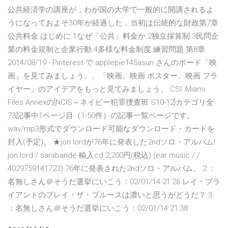
公共経済学の講座が，わが国の大学で一般的に開講されるよ
うになっておよそ30年が経過した．当初は伝統的な財政第7章
公共料金.はじめに.1なぜ「公共」料金か.2独立採算制.3民問企
業の料金規制と企業行動.4多様な料金制度.練習問題.第8章
2014/08/19 - Pinterest で applepie145asun さんのボード「映
画」を見てみましょう。。「映画、映画 ポスター、映画 フラ
イヤー」のアイデアをもっと見てみましょう。 CSI :Miami
Files Annexの[NCIS～ネイビー犯罪捜査班 S10-12]カテゴリ全
73記事中1ページ目（1-50件）の記事一覧ページです。
wav/mp3形式でダウンロード可能なダウンロード・カードを
封入(予定)。 ★jon lordが76年に発表した2ndソロ・アルバム!
jon lord / sarabande 輸入cd 2,200円(税込) (ear music / /
4029759141723) 76年に発表された2ndソロ・アルバム。 2 ：
名無しさん＠そうだ選挙にいこう：02/01/14 21:26 レイ・ブラ
イアントのプレイ・ザ・ブルースは濃いと思うがどうだ？ 3
：名無しさん＠そうだ選挙にいこう：02/01/14 21:38