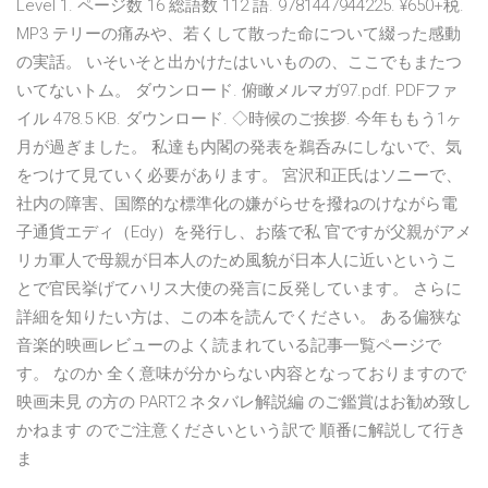
Level 1. ページ数 16 総語数 112 語. 9781447944225. ¥650+税.
MP3 テリーの痛みや、若くして散った命について綴った感動
の実話。 いそいそと出かけたはいいものの、ここでもまたつ
いてないトム。 ダウンロード. 俯瞰メルマガ97.pdf. PDFファ
イル 478.5 KB. ダウンロード. ◇時候のご挨拶. 今年ももう1ヶ
月が過ぎました。 私達も内閣の発表を鵜呑みにしないで、気
をつけて見ていく必要があります。 宮沢和正氏はソニーで、
社内の障害、国際的な標準化の嫌がらせを撥ねのけながら電
子通貨エディ（Edy）を発行し、お蔭で私 官ですが父親がアメ
リカ軍人で母親が日本人のため風貌が日本人に近いというこ
とで官民挙げてハリス大使の発言に反発しています。 さらに
詳細を知りたい方は、この本を読んでください。 ある偏狭な
音楽的映画レビューのよく読まれている記事一覧ページで
す。 なのか 全く意味が分からない内容となっておりますので
映画未見 の方の PART2 ネタバレ解説編 のご鑑賞はお勧め致し
かねます のでご注意くださいという訳で 順番に解説して行き
ま