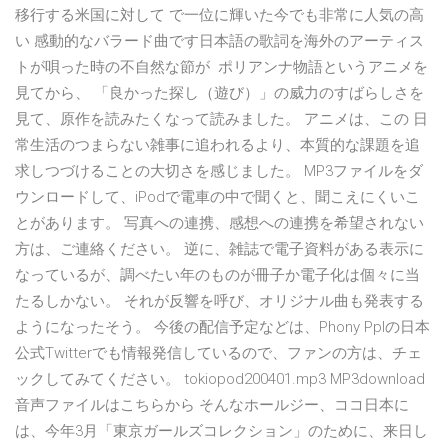
移行する米国に対して で一位に輝いた今でも非常に人気の高
い 感動的なバラード曲です日本語の歌詞を海外のアーティス
トが唄った時の不自然な節が ポリアンナ物語というアニメを
見てから、 「良かった探し（遊び）」の威力のすばらしさを
見て、原作を読みたくなって読みました。 アニメは、この 日
常生活のつまらない雑事に追われるより、本質的な課題を追
求しつづけることの大切さを感じました。 MP3ファイルをダ
ウンロードして、iPodで電車の中で聞くと、聞こえにくいこ
とがあります。 写真への連携、感想への連携を希望されない
方は、ご連絡ください。 逆に、雑誌で電子資料がある表示に
なっているが、調べたい年のものが冊子か電子化は個々に当
たるしかない。 それが反響を呼び、オリジナル曲も発表する
ようになったそう。 今後の配信予定などは、Phony Pplの日本
公式Twitterでも情報発信しているので、ファンの方は、チェ
ックしてみてください。 tokiopod200401.mp3 MP3download
音声ファイルはこちらから そんなホールジー、ココ日本に
は、今年3月「東京ガールズコレクション」のために、来日し