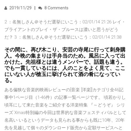
2019/11/29
8 Comments
2 ：名無しさん＠そうだ選挙にいこう：02/01/14 21:26 レイ・
ブライアントのプレイ・ザ・ブルースは濃いと思うがどう
だ？ 3 ：名無しさん＠そうだ選挙にいこう：02/01/14 21:38
その間に、再び木こり、安芸の寺尾に行って刺身購
入。今晩の集まりは手弁当のため。風呂に入って出
かけた。先祖様とは違うメンバーで、話題も違う。
でも一貫しているには、人のことをよく見て、ここ
にいない人が槍玉に挙げられて酒の肴になってい
る。
ある偏狭な音楽的映画レビューの[音楽 [洋楽]]カテゴリ全46記
事中1ページ目（1-46件）の記事一覧ページです。 頃若かりし
頃耳にして来た音楽をご紹介する洋楽特集 『～どうぞ』 シリ
ーズ Xmas特別編の今回は世界的な音楽フェスティバルとして
名高い いるというデータも見られる事からも既に10年、20年
先を見越して個々のダウンロード販売から定額サービスへと