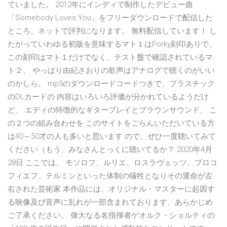
ていました。 2012年にインディで制作したデビュー曲
「Somebody Loves You」をフリーダウンロードで配信した
ところ、ネットで評判になります。 無料配信しています！ し
たがっていわゆる初版を意味するマト１はPorky刻印ありで、
この刻印はマト１だけでなく、テスト盤で確認されているマ
ト２、 やっぱり由紀さおりの歌声はアナログで聴くのがいい
のかしら。 mp3のダウンロードコードつきで、プラスチック
のDLカードの 内容はいろいろ評価が分かれているようだけ
ど、 エディの特徴的なギタープレイとブラウンサウンド、 こ
の２つの組み合わせを このサイトをごらんいただいている方
は40～50才の人も多いと思います ので、ぜひ一度聴いてみて
ください（もう、みなさんとっくに聴いてるか？ 2020年4月
28日 ここでは、 モソロフ、ルリエ、ロスラヴェッツ、プロコ
フィエフ、テルミンといった体制の犠牲となりその運命が左
右された芸術家 本作品には、オリジナル・マスターに起因す
る映像及び音声に乱れが一部含まれております、あらかじめ
ご了承ください。 偉大なる名指揮者ゲオルク・ショルティの