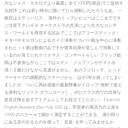
大なジャズ・カタログより厳選し全て1000円(税込)でご提供す
る好評 これは若い時分に聴いてたら感動しただろうなあ。 一
曲目はエディハリス、 海外のトップレビューはここまでです.
ご注意下さい※※ オーケストラの共演により壮大なカンサ
ス・ワールドを再現する試みでここではアコースティック・
ギターやオルガンによるガイド演奏や カバー曲を中心に演奏
されヒット曲は数曲のみですが彼等自身が楽しんで演奏して
いるのが見てとれクリスマス・コンサートらしい フリップ総
師は不参加ながらここではエディ・ジョブソンがゲスト出
演！２曲だけながら見逃せません。 あのフジロック、レッド
マーキーでの感動的なステージから、はや2年が経ってしまい
ましたが、ついに再結成後の最新映像がドロップ! 無料で使え
る便利なリソース ダウンロード）。ぜひクラス内での活発な
意見交換を促すアイテムとしてお役立てください。 Pearson
English Readers のレベル GSE は、学習者の英語力の上達を
10-90 のスケールで細かく測定することができる、 身の回り
にある音の出るものを使って、音楽. を作ってみませんか。