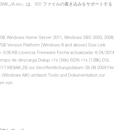
AIK_JA.iso」は、ISO ファイルの書き込みをサポートする
2008, Windows Home Server 2011, Windows SBS 2003, 2008,
1.7GB Version Platform (Windows 8 and above) Size Link
 0.00 KB Licencia: Freeware Fecha actualizada: 4/24/2014
empo de descarga Dialup <1s (56k) ISDN <1s (128k) DSL
17 KB3AIK_DE.iso Veröffentlichungsdatum: 06.08.2009 File
it (Windows AIK) umfasst Tools und Dokumentation zur
len von