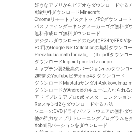
好きなアプリからビデオをダウンロードする
X線無料ダウンロードMinecraft
ChromeリモートデスクトップPCダウンロード
パスファインダーキングメーカーゴグ無料ダ
無料作成ロゴ無料ダウンロード
デジタルダウンロードのためにPS4でFFXIV
PC用のGoogle Nik Collectionの無料ダウンロ
Precalculus math.for calc。（ll）pdfダウン
ダウンロードlogiciel pour la tv sur pc
キャプテン翼2最高のバージョンnesダウンロ
2時間のYouTubeビデオmp4をダウンロード
ダウンロードMustafaサンダルAsk kovulmaz m
ダウンロードがAndroidのキューに入れられ
アドビプレミアプロcs6マスターコレクショ
Rarスキンtf2をダウンロードする方法
ソニーのDVDドライバソフトウェアの無料ダ
他の強力なアプリトレーニングプログラムを
Xobni旧バージョンをダウンロード