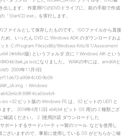
 ダウンロードした KB3AIK_JA.iso ファイルを、DVD書
き出します。 作業用PCのDVDドライブに、前の手順で作成
StartCD.exe」を実行します。
、1 つのファイルとして保存したものです。 ISOファイルから直接
ため、いったん DVD に Windows ADK のダウンロードおよ
gram Files(x86)/Windows Kits/8.1/Assesment
imfltr\x64 (※64bit版) というフォルダ 次に 1.Windows AIK という
840-kb3aik_ja.isoになりました。 WAIKの中には、amd64と
tの 2009年11月9日
ef11d672-a958-4c00-9b09-
RMAIK_JA.img ・Windows
/ab62e6c8-398f-4ca0-beb4-
ik_ja.iso >32 ビット版の Windows PE は、32 ビットの UEFI と
きます。 2018年4月12日 x64(64 ビット OS 用)の 2 種類ござ
確認ください。 2. [使用許諾 ダウンロードした
書き込みをサポートするサードパーティー製のツール. などを使用し
)の 2 種類ございますので、事前に使用している OS がどちらかご確