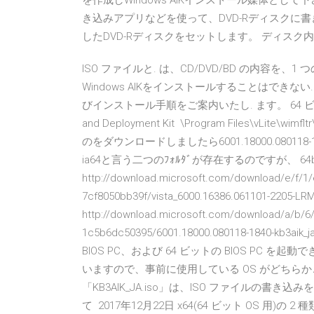
を作成しWindows AIKインストール媒体として下さい
き込みアプリなどを使って、DVD-Rディスクに書
したDVD-Rディスクをセットします。 ディスク内の「
ISO ファイルと. は、CD/DVD/BD の内容を
Windows AIKをインストールすることはできない. 
びインストール手順をご案内いたし. ます。 64 ビット C:/Pro
and Deployment Kit \Program Files\vLite\w
のをダウンロードしましたら6001.18000.080118-1
ia64と言う二つのﾌｫﾙﾀﾞが存在するのですが、 64bi
http://download.microsoft.com/download/e/f/1/
7cf8050bb39f/vista_6000.16386.061101-2205-L
http://download.microsoft.com/download/a/b/6
1c5b6dc50395/6001.18000.080118-1840-kb3a
BIOS PC、および 64 ビットの BIOS PC を起動で
いますので、事前に使用している OS がどちらかご
「KB3AIK_JA.iso」は、ISO ファイルの
て 2017年12月22日 x64(64 ビット OS 用