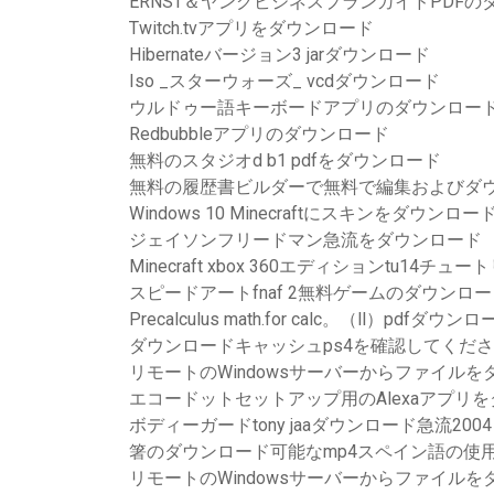
ERNST＆ヤングビジネスプランガイドPDFの
Twitch.tvアプリをダウンロード
Hibernateバージョン3 jarダウンロード
Iso _スターウォーズ_ vcdダウンロード
ウルドゥー語キーボードアプリのダウンロー
Redbubbleアプリのダウンロード
無料のスタジオd b1 pdfをダウンロード
無料の履歴書ビルダーで無料で編集およびダ
Windows 10 Minecraftにスキンをダウンロ
ジェイソンフリードマン急流をダウンロード
Minecraft xbox 360エディションtu1
スピードアートfnaf 2無料ゲームのダウンロ
Precalculus math.for calc。（ll）pdfダウン
ダウンロードキャッシュps4を確認してくだ
リモートのWindowsサーバーからファイル
エコードットセットアップ用のAlexaアプリ
ボディーガードtony jaaダウンロード急流2004
箸のダウンロード可能なmp4スペイン語の使
リモートのWindowsサーバーからファイル