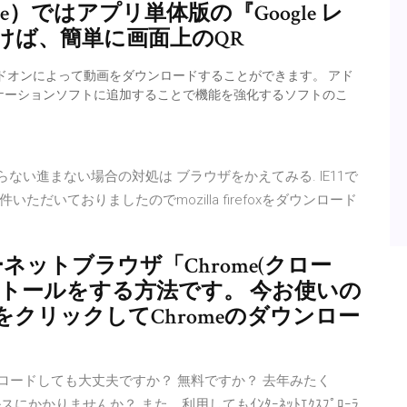
hrome）ではアプリ単体版の『Google レ
けば、簡単に画面上のQR
ば、アドオンによって動画をダウンロードすることができます。 アド
ケーションソフトに追加することで機能を強化するソフトのこ
まらない進まない場合の対処は ブラウザをかえてみる. IE11で
いておりましたのでmozilla firefoxをダウンロード
ンターネットブラウザ「Chrome(クロー
トールをする方法です。 今お使いの
クリックしてChromeのダウンロー
hromeをダウンロードしても大丈夫ですか？ 無料ですか？ 去年みたく
にかかりませんか？ また、利用してもｲﾝﾀｰﾈｯﾄｴｸｽﾌﾟﾛｰﾗ