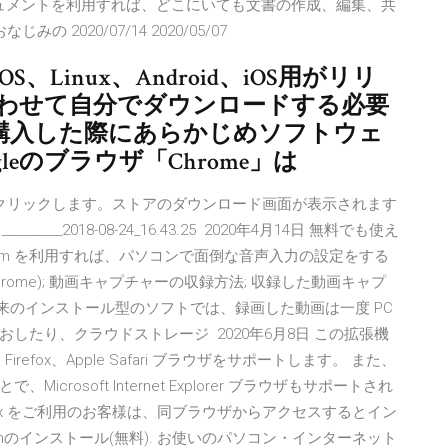
oogle ドキュメントを利用すれば、どこにいても文書の作成、編集、共
2020/07/14 2020/05/07
acOS、Linux、Android、iOS用がリリ
合わせて自分でダウンロードする必要
を購入した際にあらかじめソフトウェ
leのブラウザ「Chrome」は
ボタンをクリックします。ストアのダウンロード画面が表示されます
___2018-08-24_16.43.25 2020年4月14日 無料でも使え
loom を利用すれば、パソコンで面倒な音声入力の設定をする
 Chrome); 動画キャプチャーの収録方法; 収録した動画キャプ
従来のインストール型のソフトでは、録画した動画は一度 PC
したり、クラウドストレージ 2020年6月8日 この拡張機
illa Firefox、Apple Safari ブラウザをサポートします。 また、
osoft Internet Explorer ブラウザもサポートされ
Firefox をご利用のお客様は、同ブラウザからアクセスするとイン
zenのインストール(無料). お使いのパソコン・インターネット