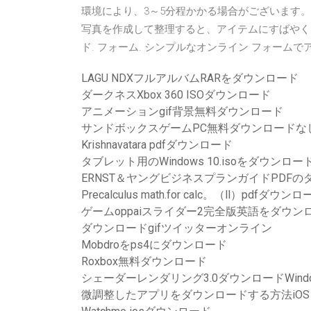
環境により、3～5分程かかる場合がございます。 バ
写真を作成して整理すると、アイテムにすばやくアク
ド. フォーム. シンプルなオンライン フォーム
LAGU NDXフルアルバムRARをダウンロード
ダークネスXbox 360 ISOダウンロード
アニメーションgif背景無料ダウンロード
サンドボックスゲームPC無料ダウンロードな
Krishnavatara pdfダウンロード
タブレット用のWindows 10.isoをダウンロー
ERNST＆ヤングビジネスプランガイドPDFの
Precalculus math.for calc。（ll）pdfダウン
ゲームoppaiスライダー2完全版英語をダウ
ダウンロードgifツイッターオンライン
Mobdroをps4にダウンロード
Roxbox無料ダウンロード
シェーダーレンダリング3.0ダウンロードWindow
微調整したアプリをダウンロードする方法iOS