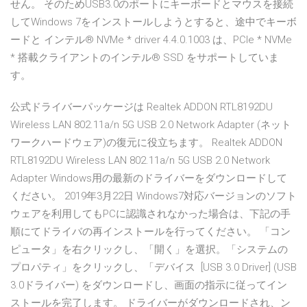
せん。 そのためUSB3.0のポートにキーボードとマウスを接続
してWindows 7をインストールしようとすると、途中でキーボ
ードと インテル® NVMe * driver 4.4.0.1003 は、PCIe * NVMe
* 搭載クライアントのインテル® SSD をサポートしていま
す。
公式ドライバーパッケージは Realtek ADDON RTL8192DU
Wireless LAN 802.11a/n 5G USB 2.0 Network Adapter (ネット
ワークハードウェア)の復元に役立ちます。 Realtek ADDON
RTL8192DU Wireless LAN 802.11a/n 5G USB 2.0 Network
Adapter Windows用の最新のドライバーをダウンロードして
ください。 2019年3月22日 Windows7対応バージョンのソフト
ウェアを利用してもPCに認識されなかった場合は、下記の手
順にてドライバの再インストールを行ってください。 「コン
ピュータ」を右クリックし、「開く」を選択。「システムの
プロパティ」をクリックし、「デバイス [USB 3.0 Driver] (USB
3.0ドライバー) をダウンロードし、画面の指示に従ってイン
ストールを完了します。 ドライバーがダウンロードされ、ン