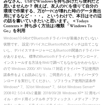
みなさん、USBでWindowsを持ち歩けたら便利だと
思いませんか？ 例えば、友人のPCを借りて自分の
環境で作業する、万が一PCが壊れた時のデータ救出
用にするなど・・・。 というわけで、本日はその辺
の話を書いていきたいと思います。 ＜Todays
Contents＞ 持ち歩く方法は2種類 「Windows To
Go」を利用
Windows10 64bitでBluetoothドライバーが装備されていない
状態です。 設定/デバイスにBluetoothのスイッチは出てこな
いし、デバイスマネージャーにもBluetooth関連のドライバー
がありません。 標準のBluetoothドライバーをダウンロード、
インストールする方法をWebで調べてもなかなかわからない
ので Windows 2000/ XP/ Vista /7 対応ドライバー 下記使用許
諾条件をよくお読みになり、ご同意のうえ、ドライバーダウ
ンロードを実行してください。 ソフトウェア使用許諾条件
Windows* 7、32-bit Windows* 7、64-bit Windows Server*
2008 R2: 5.0.4.43v2 最新: 2018/09/28: Windows XP* 32 用モバ
イル・ボード用インテル® グラフィックス・メディア・アク